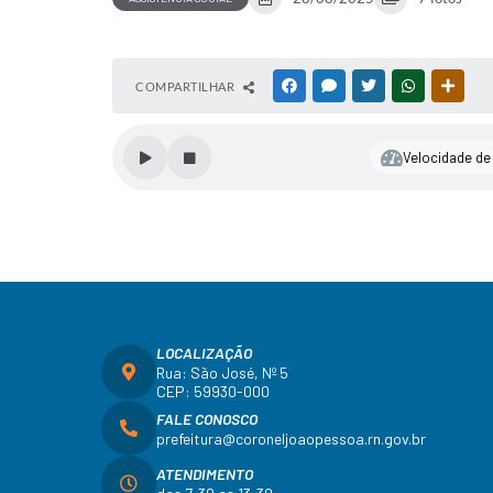
COMPARTILHAR
FACEBOOK
MESSENGER
TWITTER
WHATSAPP
OUTR
Velocidade de 
LOCALIZAÇÃO
Rua: São José, Nº 5
CEP: 59930-000
FALE CONOSCO
prefeitura@coroneljoaopessoa.rn.gov.br
ATENDIMENTO