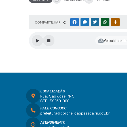
COMPARTILHAR
FACEBOOK
MESSENGER
TWITTER
WHATSAPP
OUTR
Velocidade de 
LOCALIZAÇÃO
Rua: São José, Nº 5
CEP: 59930-000
FALE CONOSCO
prefeitura@coroneljoaopessoa.rn.gov.br
ATENDIMENTO