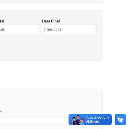
ial
Data Final
a.