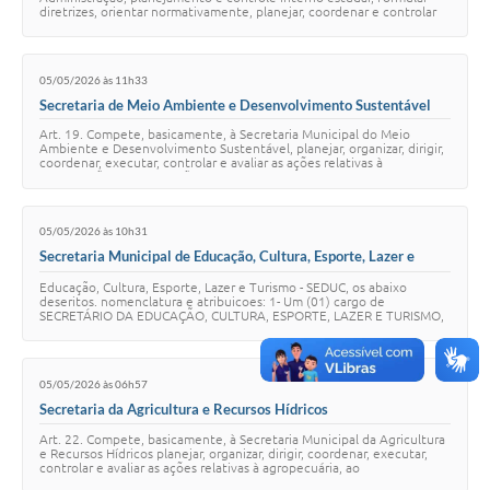
diretrizes, orientar normativamente, planejar, coordenar e controlar
os assuntos concernentes ao p…
05/05/2026 às 11h33
Secretaria de Meio Ambiente e Desenvolvimento Sustentável
Art. 19. Compete, basicamente, à Secretaria Municipal do Meio
Ambiente e Desenvolvimento Sustentável, planejar, organizar, dirigir,
coordenar, executar, controlar e avaliar as ações relativas à
preservação e conservação …
05/05/2026 às 10h31
Secretaria Municipal de Educação, Cultura, Esporte, Lazer e
Turismo
Educação, Cultura, Esporte, Lazer e Turismo - SEDUC, os abaixo
deseritos. nomenclatura e atribuicoes: 1- Um (01) cargo de
SECRETÁRIO DA EDUCAÇÃO, CULTURA, ESPORTE, LAZER E TURISMO,
com as seguintes atribuições: a) execuç…
05/05/2026 às 06h57
Secretaria da Agricultura e Recursos Hídricos
Art. 22. Compete, basicamente, à Secretaria Municipal da Agricultura
e Recursos Hídricos planejar, organizar, dirigir, coordenar, executar,
controlar e avaliar as ações relativas à agropecuária, ao
desenvolvimento rural,…