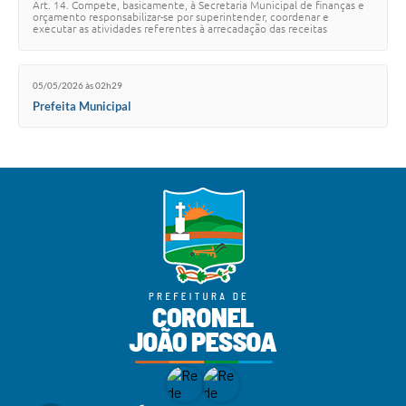
Art. 14. Compete, basicamente, à Secretaria Municipal de finanças e
orçamento responsabilizar-se por superintender, coordenar e
executar as atividades referentes à arrecadação das receitas
tributárias do Município, de la…
05/05/2026 às 02h29
Prefeita Municipal