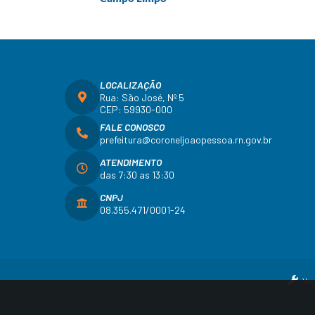
LOCALIZAÇÃO
Rua: São José, Nº 5
CEP: 59930-000
FALE CONOSCO
prefeitura@coroneljoaopessoa.rn.gov.br
ATENDIMENTO
das 7:30 as 13:30
CNPJ
08.355.471/0001-24
Ver