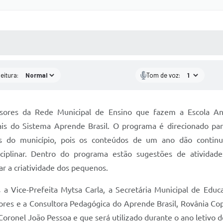
 MÍDIAS
RECEBA NOTÍCIAS
eitura:
Tom de voz:
essores da Rede Municipal de Ensino que fazem a Escola 
ais do Sistema Aprende Brasil. O programa é direcionado pa
las do município, pois os conteúdos de um ano dão continu
sciplinar. Dentro do programa estão sugestões de atividad
ar a criatividade dos pequenos.
a Vice-Prefeita Mytsa Carla, a Secretária Municipal de Edu
sores e a Consultora Pedagógica do Aprende Brasil, Rovânia Cop
Coronel João Pessoa e que será utilizado durante o ano letivo d