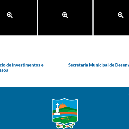
io de investimentos e
Secretaria Municipal de Desenv
ssoa