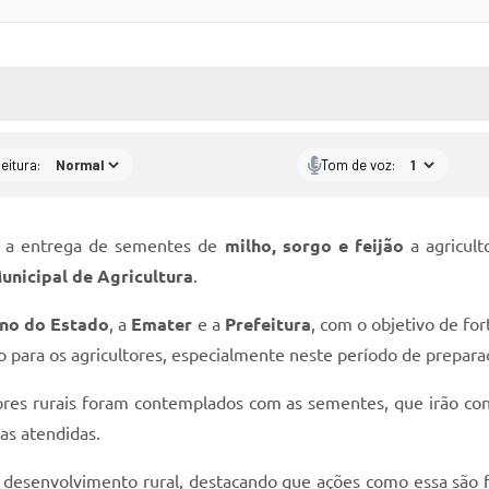
 MÍDIAS
RECEBA NOTÍCIAS
eitura:
Tom de voz:
da a entrega de sementes de
milho, sorgo e feijão
a agricult
unicipal de Agricultura
.
no do Estado
, a
Emater
e a
Prefeitura
, com o objetivo de for
 para os agricultores, especialmente neste período de preparaç
tores rurais foram contemplados com as sementes, que irão co
as atendidas.
 desenvolvimento rural, destacando que ações como essa são