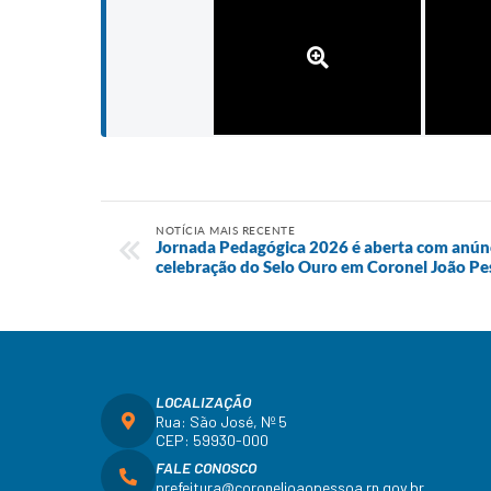
NOTÍCIA MAIS RECENTE
Jornada Pedagógica 2026 é aberta com anúnc
celebração do Selo Ouro em Coronel João Pe
LOCALIZAÇÃO
Rua: São José, Nº 5
CEP: 59930-000
FALE CONOSCO
prefeitura@coroneljoaopessoa.rn.gov.br