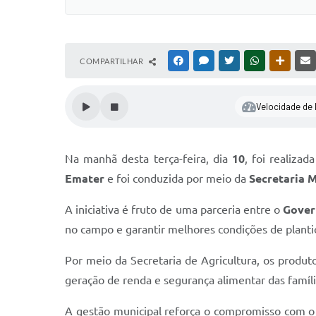
COMPARTILHAR
FACEBOOK
MESSENGER
TWITTER
WHATSAPP
OUTRAS
Velocidade de l
Na manhã desta terça-feira, dia
10
, foi realiza
Emater
e foi conduzida por meio da
Secretaria M
A iniciativa é fruto de uma parceria entre o
Gover
no campo e garantir melhores condições de plantio
Por meio da Secretaria de Agricultura, os produ
geração de renda e segurança alimentar das famíli
A gestão municipal reforça o compromisso com o