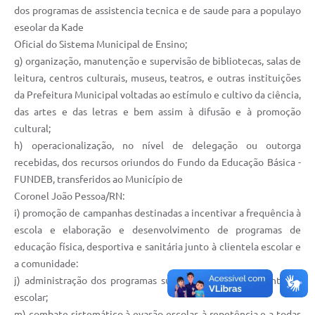
dos programas de assistencia tecnica e de saude para a populayo
eseolar da Kade
Oficial do Sistema Municipal de Ensino;
g) organização, manutenção e supervisão de bibliotecas, salas de
leitura, centros culturais, museus, teatros, e outras instituições
da Prefeitura Municipal voltadas ao estímulo e cultivo da ciência,
das artes e das letras e bem assim à difusão e à promoção
cultural;
h) operacionalização, no nível de delegação ou outorga
recebidas, dos recursos oriundos do Fundo da Educação Básica -
FUNDEB, transferidos ao Município de
Coronel João Pessoa/RN:
i) promoção de campanhas destinadas a incentivar a frequência à
escola e elaboração e desenvolvimento de programas de
educação física, desportiva e sanitária junto à clientela escolar e
a comunidade:
j) administração dos programas suplementares de alimentação
escolar;
m) combate sistemático à evasão escolar, à repetência e a todas