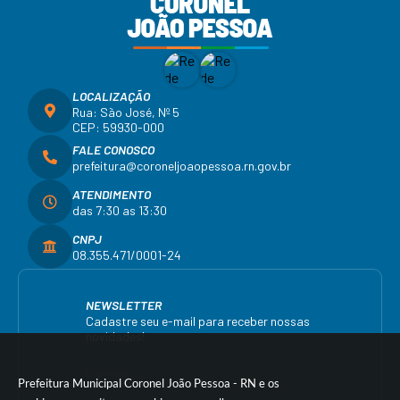
LOCALIZAÇÃO
Rua: São José, Nº 5
CEP: 59930-000
FALE CONOSCO
prefeitura@coroneljoaopessoa.rn.gov.br
ATENDIMENTO
das 7:30 as 13:30
CNPJ
08.355.471/0001-24
NEWSLETTER
Cadastre seu e-mail para receber nossas
novidades!
Prefeitura Municipal Coronel João Pessoa - RN e os