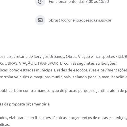
Funcionamento: das 7:30 as 13:30
obras@coroneljoaopessoa.rn.gov.br
s na Secretaria de Serviços Urbanos, Obras, Viação e Transportes - SEUR
, OBRAS, VIAÇÃO E TRANSPORTE, com as seguintes atribuições:
licas, como estradas municipais, redes de esgotos, ruas e pavimentações
ntrolar veículos e máquinas municipais, zelando por sua manutenção 
 pública, bem como a manutenção de praças, parques e jardins, aiém de pr
ras da proposta orçamentária
zados, elaborar especificações técnicas e orçamentos de obras e serviços;
licas;