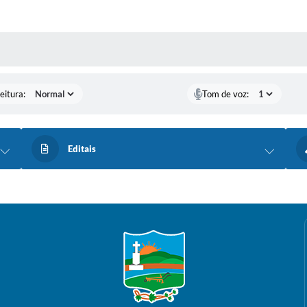
 MÍDIAS
eitura:
Tom de voz:
Editais