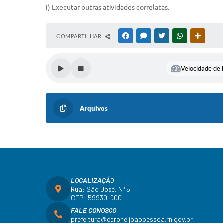
i) Executar outras atividades correlatas.
COMPARTILHAR
FACEBOOK
MESSENGER
TWITTER
WHATSAPP
OUTRAS
Velocidade de l
Arquivos
LOCALIZAÇÃO
Rua: São José, Nº 5
CEP: 59930-000
FALE CONOSCO
prefeitura@coroneljoaopessoa.rn.gov.br