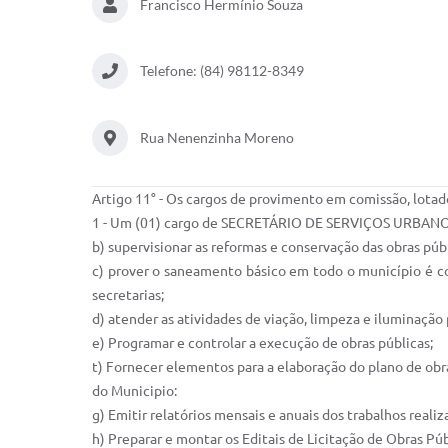
Francisco Hermínio Souza
Telefone: (84) 98112-8349
Rua Nenenzinha Moreno
Artigo 11° - Os cargos de provimento em comissão, lotado
1 - Um (01) cargo de SECRETÁRIO DE SERVIÇOS URBANOS
b) supervisionar as reformas e conservação das obras púb
c) prover o saneamento básico em todo o município é co
secretarias;
d) atender as atividades de viação, limpeza e iluminação
e) Programar e controlar a execução de obras públicas;
t) Fornecer elementos para a elaboração do plano de ob
do Municipio:
g) Emitir relatórios mensais e anuais dos trabalhos reali
h) Preparar e montar os Editais de Licitação de Obras Púb